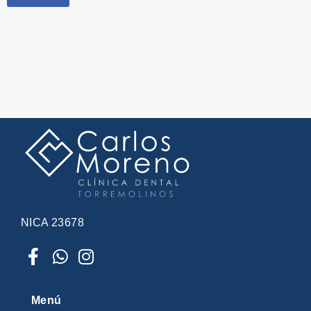
Carlos
Carlos
Moreno
Moreno
NICA 23678
Menú