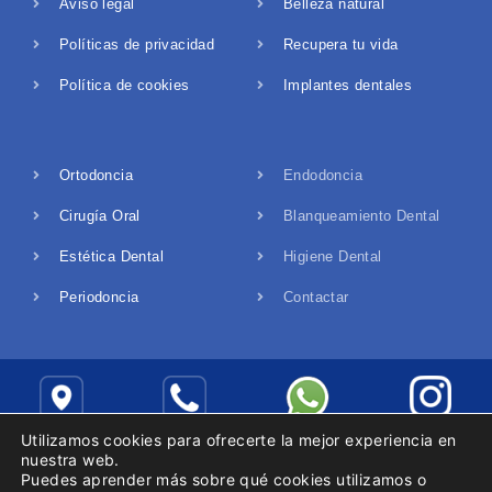
Aviso legal
Belleza natural
Políticas de privacidad
Recupera tu vida
Política de cookies
Implantes dentales
Ortodoncia
Endodoncia
Cirugía Oral
Blanqueamiento Dental
Estética Dental
Higiene Dental
Periodoncia
Contactar
Dirección
Teléfono
Whatsapp
Instagram
Utilizamos cookies para ofrecerte la mejor experiencia en
nuestra web.
Puedes aprender más sobre qué cookies utilizamos o
2022 © Todos los derechos reservados -
Raullucena.com